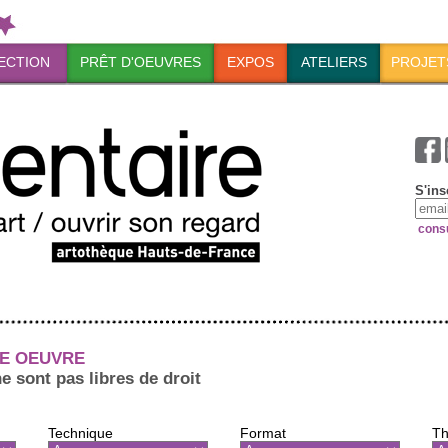
ECTION
PRÊT D'OEUVRES
EXPOS
ATELIERS
PROJET
S'ins
consu
E OEUVRE
ne sont pas libres de droit
Technique
Format
Th